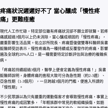
疼痛狀況遲遲好不了 當心釀成「慢性疼
痛」更難痊癒
現代人工作忙碌，特定部位雖有疼痛狀況卻不願立即就醫。若疼
痛感超過3個月以上仍未消除，當心釀成頑固的「慢性疼痛」，
嚴重影響生活品質。佑立診所院長、疼痛暨復健雙專科醫師吳書
毅醫師受訪表示，慢性疼痛為一種持續或反覆發作的疼痛，影響
遍及全球約20%人口，是一種需要特定診斷評估與治療的複雜疾
病。
「疼痛若持續超過3個月，醫學上便會定義為慢性疼痛！」吳書
毅醫師說明，身體疼痛的進程大致可分為急性期（約2-3週）、
亞急性期（1-3個月），一旦跨越3個月的門檻，便進入所謂的
「慢性期」。
不少民眾誤以為只有嚴重的運動傷害才會導致慢性疼痛，事實上
慢性疼痛的成因繁多，「年輕族群中常見的軟組織損傷，如筋