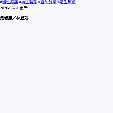
#
慢性疼痛
#
再生製劑
#
醫師分享
#
增生療法
2026-07-31 更新
潮健康／林昱彣