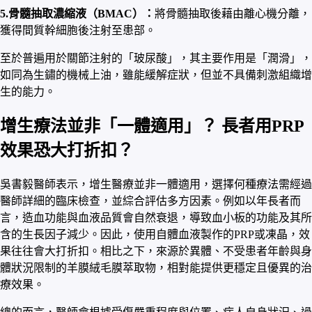
5.骨髓抽取濃縮液（BMAC）：
將骨髓抽取後藉由離心機分離，
獲得間質幹細胞後注射至患部。
至於普遍用於關節注射的「玻尿酸」，其主要作用是「潤滑」，
如同為生鏽的機械上油，雖能緩解症狀，但並不具備刺激組織增
生的能力。
增生療法並非「一體適用」？ 長者用PRP
效果恐大打折扣？
吳書毅醫師表示，增生醫療並非一體適用，選擇何種療法需經過
醫師詳細的臨床檢查，並綜合評估多方因素。例如以年長者而
言，造血功能與血液品質會自然衰退，導致血小板的功能及其所
含的生長因子減少。因此，使用自體血液製作的PRP或凍晶，效
果往往會大打折扣。相比之下，來源於異體、不受患者年齡與身
體狀況限制的羊膜絨毛膜萃取物，相對能提供更穩定且優異的治
療效果。