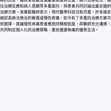
總的而言，醫師會根據受傷嚴重程度與位置、病人自身狀況、過
往治療反應和病人意願等多重面向，與患者共同討論出最合適的
治療方案。吳書毅醫師表示，現代醫學科技日新月異，許多過去
被認為無法根治的舊傷或慢性疼痛，如今有了多重的治療方案可
供選擇。建議慢性疼痛患者應抱持積極態度，與醫師充分溝通，
共同制定個人化的治療策略，重拾健康無痛的優質生活。