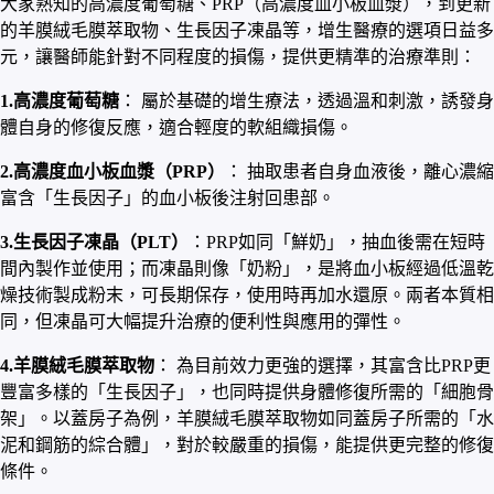
大家熟知的高濃度葡萄糖、PRP（高濃度血小板血漿），到更新
的羊膜絨毛膜萃取物、生長因子凍晶等，增生醫療的選項日益多
元，讓醫師能針對不同程度的損傷，提供更精準的治療準則：
1.高濃度葡萄糖
： 屬於基礎的增生療法，透過溫和刺激，誘發身
體自身的修復反應，適合輕度的軟組織損傷。
2.高濃度血小板血漿（PRP）
： 抽取患者自身血液後，離心濃縮
富含「生長因子」的血小板後注射回患部。
3.生長因子凍晶（PLT）
：PRP如同「鮮奶」，抽血後需在短時
間內製作並使用；而凍晶則像「奶粉」，是將血小板經過低溫乾
燥技術製成粉末，可長期保存，使用時再加水還原。兩者本質相
同，但凍晶可大幅提升治療的便利性與應用的彈性。
4.羊膜絨毛膜萃取物
： 為目前效力更強的選擇，其富含比PRP更
豐富多樣的「生長因子」，也同時提供身體修復所需的「細胞骨
架」。以蓋房子為例，羊膜絨毛膜萃取物如同蓋房子所需的「水
泥和鋼筋的綜合體」，對於較嚴重的損傷，能提供更完整的修復
條件。