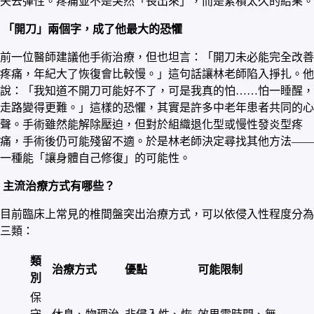
失去彈性。疼痛並不是突然「長出來」，而是累積太久的結果。
「開刀」兩個字，成了他最大的恐懼
前一位醫師建議他手術治療，但也坦言：「開刀未必能完全改善
疼痛，年紀大了恢復會比較慢。」這句話讓林老師陷入掙扎。他
說：「我知道不開刀可能好不了，可是我真的怕……怕一睡醒，
走路變得更難。」這樣的恐懼，其實是許多中老年患者共同的心
聲。手術雖然能解除壓迫，但對於組織退化型或慢性發炎型疼
痛，手術後仍可能殘留不適。於是林老師決定尋找其他方法——
一種能「讓身體自己修復」的可能性。
主流治療方式有哪些？
目前臨床上常見的椎間盤突出治療方式，可以依侵入性程度分為
三類：
類
治療方式
優點
可能限制
別
保