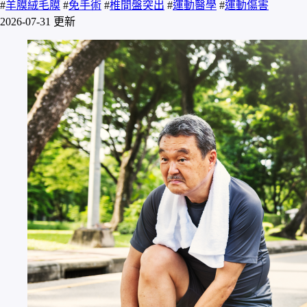
#
羊膜絨毛膜
#
免手術
#
椎間盤突出
#
運動醫學
#
運動傷害
2026-07-31 更新