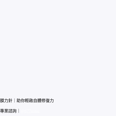
膜力針｜助你輕啟自體修復力
專業諮詢｜
@677uotaz