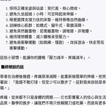
保持正確坐姿與站姿：背打直、核心微收。
避免久坐超過 1 小時：可定時起來伸展。
睡覺選擇支撐力佳的床墊，維持脊椎自然曲線。
訓練核心肌群：如橋式、貓牛式、靠牆深蹲。
避免突然搬重物：若需搬重物，請彎膝、非彎腰。
維持理想體重：減少腰椎承受壓力。
避免高衝擊運動（如跳繩、慢跑），改採游泳、快走等低
衝擊運動。
這些小習慣，能讓你的腰椎「壓力減半、疼痛減半」。
醫師想說的話
患者在治療後幾週，疼痛逐漸減輕，能重新做簡單的伸展。他笑
著說：「我還不敢打球，但至少可以散步了，這對我來說就是幸
福。」
疼痛，從來都不只是身體的問題——它也影響著人的信心與生活
品質。醫學的進步，讓我們不再只依賴開刀或吃藥，而是有更多