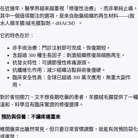
在近幾年，醫學界越來越重視「修復性治療」，而非單純止痛。
其中一個值得關注的選項，是來自胎盤組織的再生材料——(脫
水人類羊膜/絨毛膜製劑，dHACM）。
它的特色在於：
非手術治療：門診注射即可完成，恢復期短。
含超過 300 種生長因子：刺激組織修復與細胞再生。
抗發炎特性：可調節慢性疼痛源頭。
抗纖維化作用：減少組織沾黏與術後僵硬。
臨床安全性高：全球已超過 300 萬次應用，無重大副作
用。
對於害怕開刀、又不想長期吃藥的患者，羊膜絨毛膜提供了一種
溫和、科學且有臨床實證的修復選擇。
預防與保養：不讓疼痛重來
椎間盤突出雖然常見，但只要日常習慣調整，就能有效預防惡化
或復發：