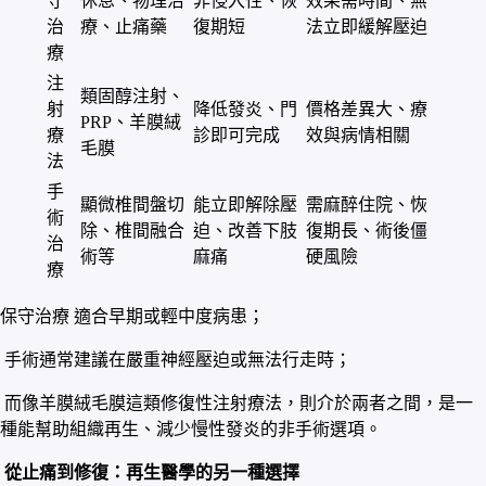
守
休息、物理治
非侵入性、恢
效果需時間、無
治
療、止痛藥
復期短
法立即緩解壓迫
療
注
類固醇注射、
射
降低發炎、門
價格差異大、療
PRP、羊膜絨
療
診即可完成
效與病情相關
毛膜
法
手
顯微椎間盤切
能立即解除壓
需麻醉住院、恢
術
除、椎間融合
迫、改善下肢
復期長、術後僵
治
術等
麻痛
硬風險
療
保守治療 適合早期或輕中度病患；
手術通常建議在嚴重神經壓迫或無法行走時；
而像羊膜絨毛膜這類修復性注射療法，則介於兩者之間，是一
種能幫助組織再生、減少慢性發炎的非手術選項。
從止痛到修復：再生醫學的另一種選擇