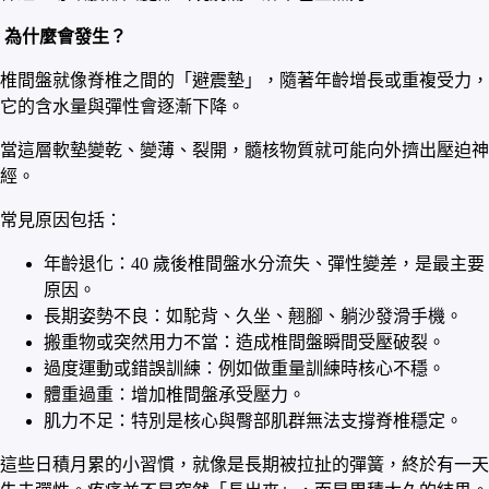
為什麼會發生？
椎間盤就像脊椎之間的「避震墊」，隨著年齡增長或重複受力，
它的含水量與彈性會逐漸下降。
當這層軟墊變乾、變薄、裂開，髓核物質就可能向外擠出壓迫神
經。
常見原因包括：
年齡退化：40 歲後椎間盤水分流失、彈性變差，是最主要
原因。
長期姿勢不良：如駝背、久坐、翹腳、躺沙發滑手機。
搬重物或突然用力不當：造成椎間盤瞬間受壓破裂。
過度運動或錯誤訓練：例如做重量訓練時核心不穩。
體重過重：增加椎間盤承受壓力。
肌力不足：特別是核心與臀部肌群無法支撐脊椎穩定。
這些日積月累的小習慣，就像是長期被拉扯的彈簧，終於有一天